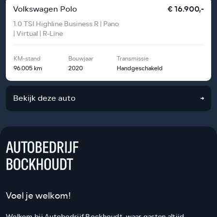
Volkswagen Polo
€ 16.900,-
1.0 TSI Highline Business R | Pano
| Virtual | R-Line
KM-stand
Bouwjaar
Transmissie
96.005 km
2020
Handgeschakeld
Bekijk deze auto
Voel je welkom!
Welkom bij Autobedrijf Bockhoudt, waar gasten altijd