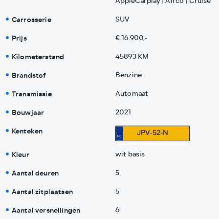
AppleCarplay | Airco | Cruise
Carrosserie
SUV
Prijs
€ 16.900,-
Kilometerstand
45893 KM
Brandstof
Benzine
Transmissie
Automaat
Bouwjaar
2021
Kenteken
JPV-52-N
Kleur
wit basis
Aantal deuren
5
Aantal zitplaatsen
5
Aantal versnellingen
6