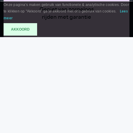
Onze pagina’s maken gebruik van functionele & analytische cookies. Door
Geniet van zorgeloos
te klikken op "Akkoord" ga je akkoord met ons gebruik van cookies.
Lees
rijden met garantie
meer
AKKOORD
163
Auto’s op voorraad
1935
Ervaring sinds
27
+
Merken