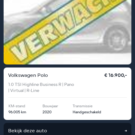
Volkswagen Polo
€ 16.900,-
1.0 TSI Highline Business R | Pano
| Virtual | R-Line
KM-stand
Bouwjaar
Transmissie
96.005 km
2020
Handgeschakeld
Bekijk deze auto