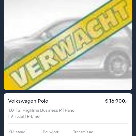
Volkswagen Polo
€ 16.900,-
1.0 TSI Highline Business R | Pano
| Virtual | R-Line
KM-stand
Bouwjaar
Transmissie