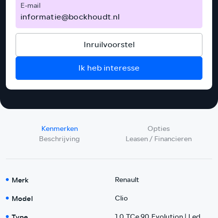
E-mail
informatie@bockhoudt.nl
Inruilvoorstel
Ik heb interesse
Kenmerken
Opties
Beschrijving
Leasen / Financieren
Merk
Renault
Model
Clio
Type
1.0 TCe 90 Evolution | Led