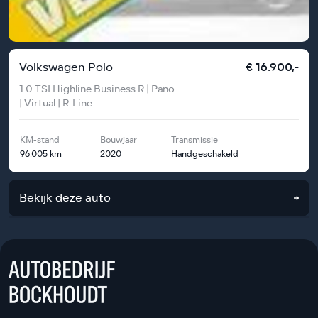
Volkswagen Polo
€ 16.900,-
1.0 TSI Highline Business R | Pano
| Virtual | R-Line
KM-stand
Bouwjaar
Transmissie
96.005 km
2020
Handgeschakeld
Bekijk deze auto