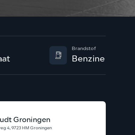
Brandstof
aat
Benzine
udt Groningen
g 4, 9723 HM Groningen