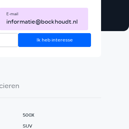
E-mail
informatie@bockhoudt.nl
Ik heb interesse
cieren
500X
SUV