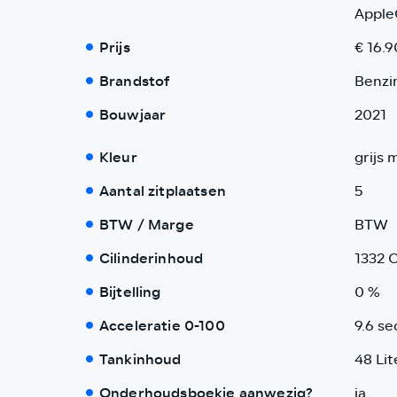
AppleC
Prijs
€ 16.9
Brandstof
Benzi
Bouwjaar
2021
Kleur
grijs 
Aantal zitplaatsen
5
BTW / Marge
BTW
Cilinderinhoud
1332 
Bijtelling
0 %
Acceleratie 0-100
9.6 se
Tankinhoud
48 Lit
Onderhoudsboekje aanwezig?
ja