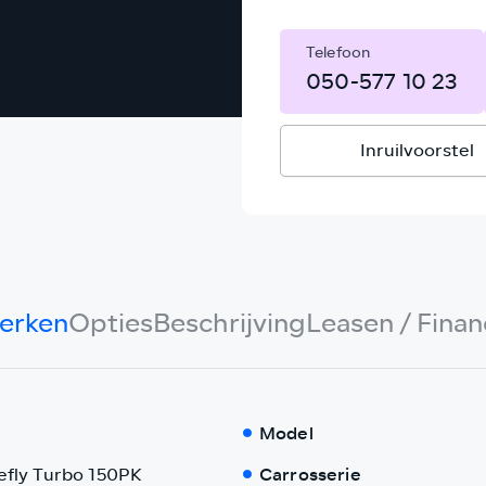
Telefoon
050-577 10 23
Inruilvoorstel
erken
Opties
Beschrijving
Leasen / Finan
Model
refly Turbo 150PK
Carrosserie