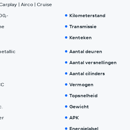
arplay | Airco | Cruise
00,-
Kilometerstand
ne
Transmissie
Kenteken
metallic
Aantal deuren
Aantal versnellingen
Aantal cilinders
CC
Vermogen
Topsnelheid
c.
Gewicht
er
APK
Energielabel