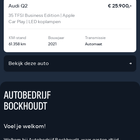
Audi Q2
€ 25.900,-
35 TFSI Business Edition | Apple
Car Play | LED koplampen
KM-stand
Bouwjaar
Transmissie
61.358 km
2021
Automaat
Bekijk deze auto
Voel je welkom!
Welkom bij Autobedrijf Bockhoudt, waar gasten altijd