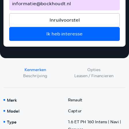
informatie@bockhoudt.nl
Inruilvoorstel
Ik heb interesse
Kenmerken
Opties
Beschrijving
Leasen / Financieren
Merk
Renault
Model
Captur
Type
1.6 ET PH 160 Intens | Navi |