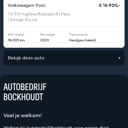
Volkswagen Polo
€ 16.900,-
1.0 TSI Highline Business R | Pano
| Virtual | R-Line
KM-stand
Bouwjaar
Transmissie
96.005 km
2020
Handgeschakeld
Bekijk deze auto
Voel je welkom!
Welkom bij Autobedrijf Bockhoudt, waar gasten altijd