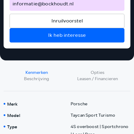
informatie@bockhoudt.nl
Inruilvoorstel
Ik heb interesse
Kenmerken
Opties
Beschrijving
Leasen / Financieren
Merk
Porsche
Model
Taycan Sport Turismo
Type
4S overboost | Sportchrono