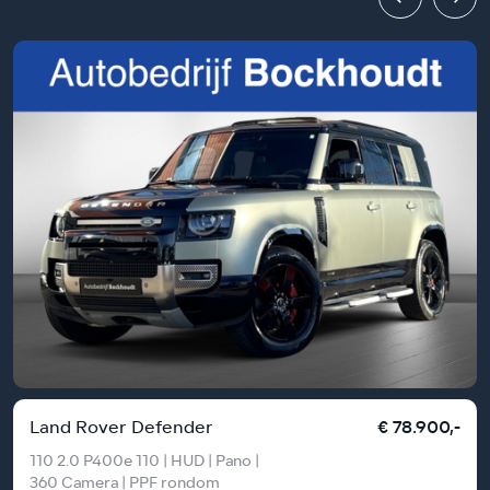
Land Rover Defender
€ 78.900,-
110 2.0 P400e 110 | HUD | Pano |
360 Camera | PPF rondom