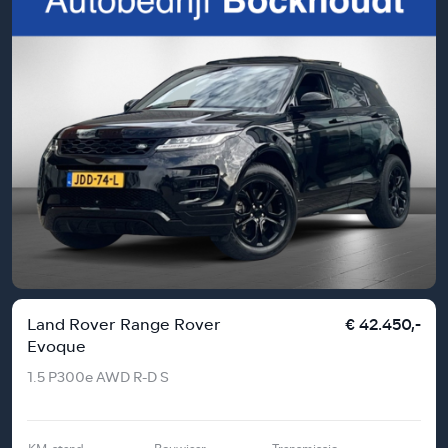
Land Rover Range Rover
€ 42.450,-
Evoque
1.5 P300e AWD R-D S