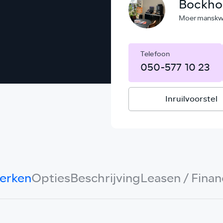
Bockho
Moermanskwe
Telefoon
050-577 10 23
Inruilvoorstel
erken
Opties
Beschrijving
Leasen / Finan