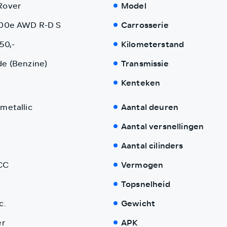
Rover
Model
300e AWD R-D S
Carrosserie
50,-
Kilometerstand
de (Benzine)
Transmissie
Kenteken
metallic
Aantal deuren
Aantal versnellingen
Aantal cilinders
CC
Vermogen
Topsnelheid
c.
Gewicht
er
APK