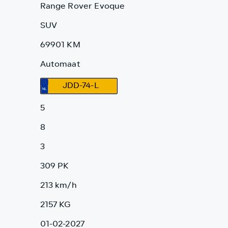
Range Rover Evoque
SUV
69901 KM
Automaat
JDD-74-L
5
8
3
309 PK
213 km/h
2157 KG
01-02-2027