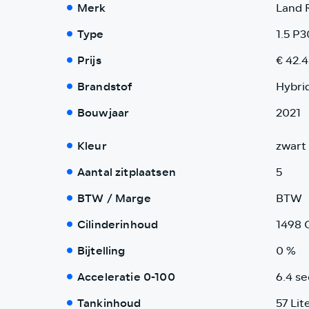
Merk
Land 
Type
1.5 P
Prijs
€ 42.4
Brandstof
Hybri
Bouwjaar
2021
Kleur
zwart 
Aantal zitplaatsen
5
BTW / Marge
BTW
Cilinderinhoud
1498 
Bijtelling
0 %
Acceleratie 0-100
6.4 se
Tankinhoud
57 Lit