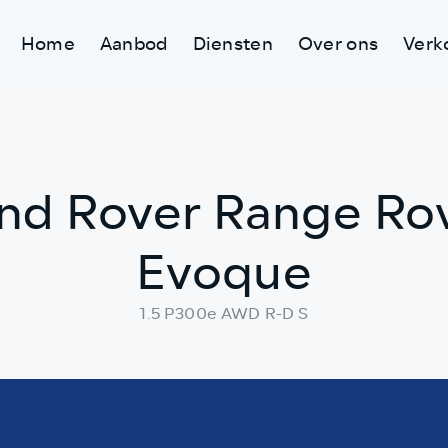
Home
Aanbod
Diensten
Over ons
Verk
nd Rover Range Ro
Evoque
1.5 P300e AWD R-D S